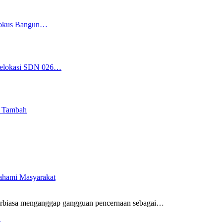
 Fokus Bangun…
 Relokasi SDN 026…
i Tambah
pahami Masyarakat
rbiasa menganggap gangguan pencernaan sebagai
…
…