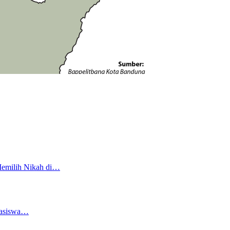
Memilih Nikah di…
easiswa…