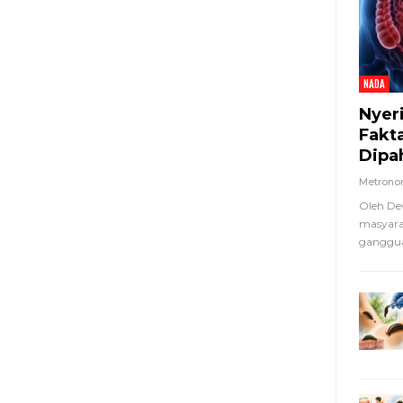
NADA
Nyer
Fakt
Dipa
Metron
Oleh De
masyara
ganggua