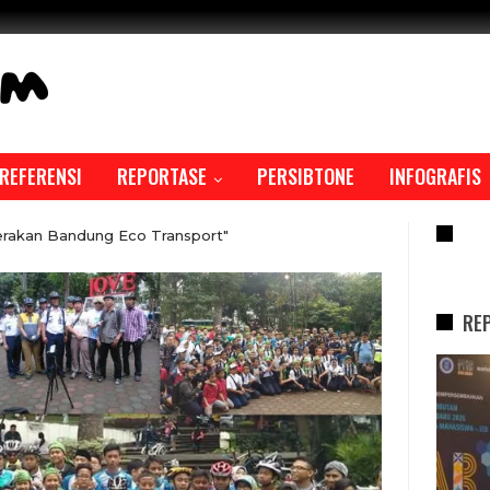
REFERENSI
REPORTASE
PERSIBTONE
INFOGRAFIS
RE
erakan Bandung Eco Transport"
RE
REPORTASE