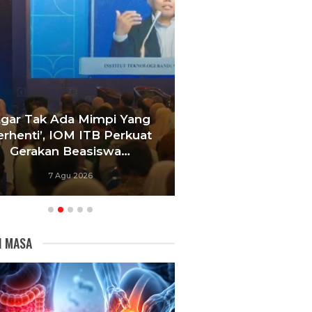
Agar Tak Ada Mimpi Yang
Satukan Siswa D
erhenti’, IOM ITB Perkuat
Sekolah, Pelati
Gerakan Beasiswa…
Bandung Foku
7 Agu 2026
6 Agu 20
I MASA