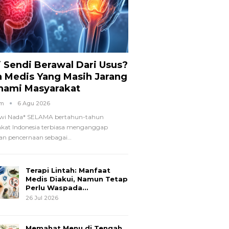
i Sendi Berawal Dari Usus?
a Medis Yang Masih Jarang
hami Masyarakat
om
6 Agu 2026
wi Nada*
SELAMA bertahun-tahun
kat Indonesia terbiasa menganggap
n pencernaan sebagai
…
Terapi Lintah: Manfaat
Medis Diakui, Namun Tetap
Perlu Waspada…
26 Jul 2026
Memahat Menu di Tengah