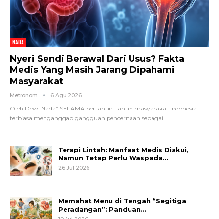
NADA
Nyeri Sendi Berawal Dari Usus? Fakta
Medis Yang Masih Jarang Dipahami
Masyarakat
Metronom
6 Agu 2026
Oleh Dewi Nada*
SELAMA bertahun-tahun masyarakat Indonesia
terbiasa menganggap gangguan pencernaan sebagai
…
Terapi Lintah: Manfaat Medis Diakui,
Namun Tetap Perlu Waspada…
26 Jul 2026
Memahat Menu di Tengah “Segitiga
Peradangan”: Panduan…
19 Jul 2026