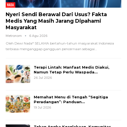
NADA
Nyeri Sendi Berawal Dari Usus? Fakta
Medis Yang Masih Jarang Dipahami
Masyarakat
Metronom
6 Agu 2026
Oleh Dewi Nada*
SELAMA bertahun-tahun masyarakat Indonesia
terbiasa menganggap gangguan pencernaan sebagai
…
Terapi Lintah: Manfaat Medis Diakui,
Namun Tetap Perlu Waspada…
26 Jul 2026
Memahat Menu di Tengah “Segitiga
Peradangan”: Panduan…
19 Jul 2026
Tekan Angka Kecelakaan, Komunitas