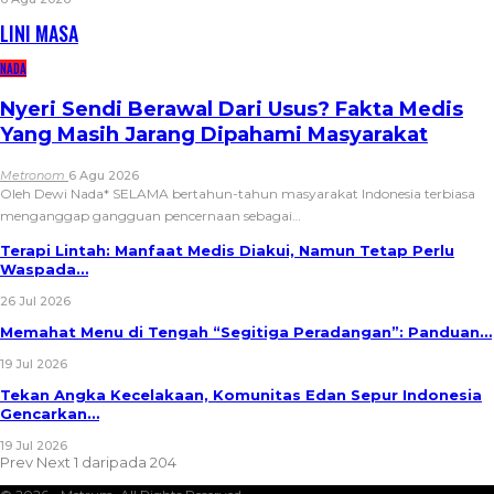
LINI MASA
NADA
Nyeri Sendi Berawal Dari Usus? Fakta Medis
Yang Masih Jarang Dipahami Masyarakat
Metronom
6 Agu 2026
Oleh Dewi Nada*
SELAMA bertahun-tahun masyarakat Indonesia terbiasa
menganggap gangguan pencernaan sebagai
…
Terapi Lintah: Manfaat Medis Diakui, Namun Tetap Perlu
Waspada…
26 Jul 2026
Memahat Menu di Tengah “Segitiga Peradangan”: Panduan…
19 Jul 2026
Tekan Angka Kecelakaan, Komunitas Edan Sepur Indonesia
Gencarkan…
19 Jul 2026
Prev
Next
1 daripada 204