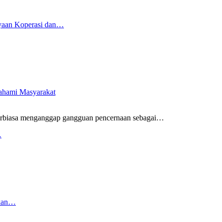
yaan Koperasi dan…
pahami Masyarakat
rbiasa menganggap gangguan pencernaan sebagai
…
…
rkan…