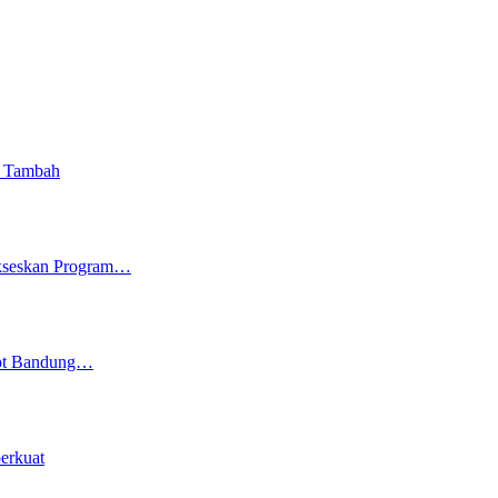
i Tambah
ukseskan Program…
kot Bandung…
erkuat