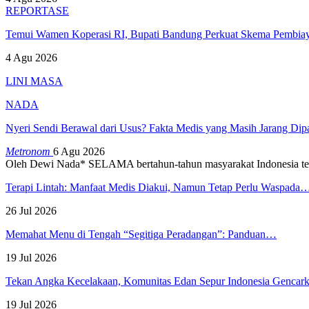
REPORTASE
Temui Wamen Koperasi RI, Bupati Bandung Perkuat Skema Pembia
4 Agu 2026
LINI MASA
NADA
Nyeri Sendi Berawal dari Usus? Fakta Medis yang Masih Jarang Di
Metronom
6 Agu 2026
Oleh Dewi Nada*
SELAMA bertahun-tahun masyarakat Indonesia te
Terapi Lintah: Manfaat Medis Diakui, Namun Tetap Perlu Waspada
26 Jul 2026
Memahat Menu di Tengah “Segitiga Peradangan”: Panduan…
19 Jul 2026
Tekan Angka Kecelakaan, Komunitas Edan Sepur Indonesia Genca
19 Jul 2026