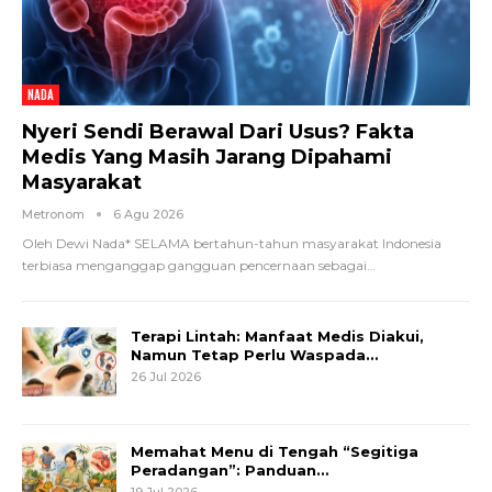
NADA
Nyeri Sendi Berawal Dari Usus? Fakta
Medis Yang Masih Jarang Dipahami
Masyarakat
Metronom
6 Agu 2026
Oleh Dewi Nada*
SELAMA bertahun-tahun masyarakat Indonesia
terbiasa menganggap gangguan pencernaan sebagai
…
Terapi Lintah: Manfaat Medis Diakui,
Namun Tetap Perlu Waspada…
26 Jul 2026
Memahat Menu di Tengah “Segitiga
Peradangan”: Panduan…
19 Jul 2026