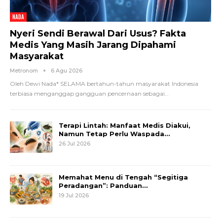
NADA
Nyeri Sendi Berawal Dari Usus? Fakta
Medis Yang Masih Jarang Dipahami
Masyarakat
Metronom
6 Agu 2026
Oleh Dewi Nada*
SELAMA bertahun-tahun masyarakat Indonesia
terbiasa menganggap gangguan pencernaan sebagai
…
Terapi Lintah: Manfaat Medis Diakui,
Namun Tetap Perlu Waspada…
26 Jul 2026
Memahat Menu di Tengah “Segitiga
Peradangan”: Panduan…
19 Jul 2026