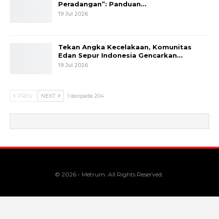
Peradangan”: Panduan…
19 Jul 2026
Tekan Angka Kecelakaan, Komunitas
Edan Sepur Indonesia Gencarkan…
19 Jul 2026
PREV
NEXT
1 daripada 204
© 2026 - Metrum. All Rights Reserved.