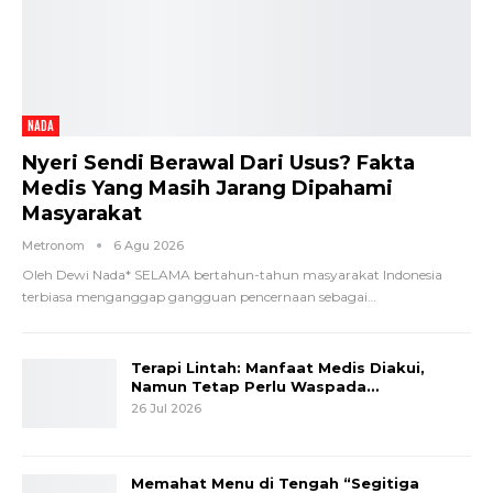
NADA
Nyeri Sendi Berawal Dari Usus? Fakta
Medis Yang Masih Jarang Dipahami
Masyarakat
Metronom
6 Agu 2026
Oleh Dewi Nada*
SELAMA bertahun-tahun masyarakat Indonesia
terbiasa menganggap gangguan pencernaan sebagai
…
Terapi Lintah: Manfaat Medis Diakui,
Namun Tetap Perlu Waspada…
26 Jul 2026
Memahat Menu di Tengah “Segitiga