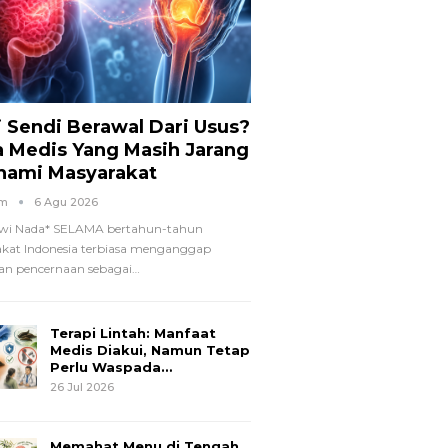
i Sendi Berawal Dari Usus?
a Medis Yang Masih Jarang
hami Masyarakat
om
6 Agu 2026
wi Nada*
SELAMA bertahun-tahun
kat Indonesia terbiasa menganggap
n pencernaan sebagai
…
Terapi Lintah: Manfaat
Medis Diakui, Namun Tetap
Perlu Waspada…
26 Jul 2026
Memahat Menu di Tengah