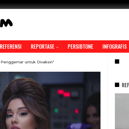
REFERENSI
REPORTASE
PERSIBTONE
INFOGRAFIS
RE
 Penggemar untuk Divaksin"
RE
REPORTASE