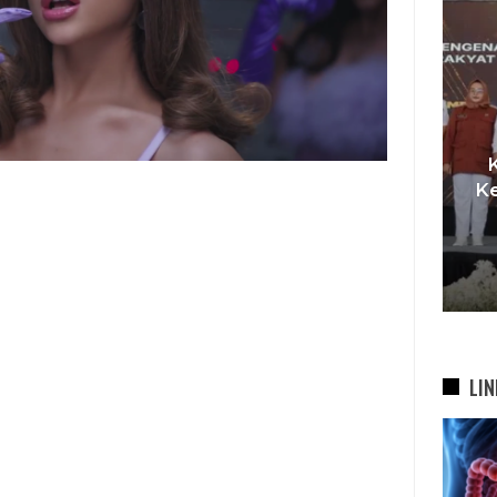
KDS Sambut Kepala Staf
TPST
Kepresidenan RI, Tegaskan
duksi
Komitmen Sukseskan
 Tambah
Program…
5 Agu 2026
LIN