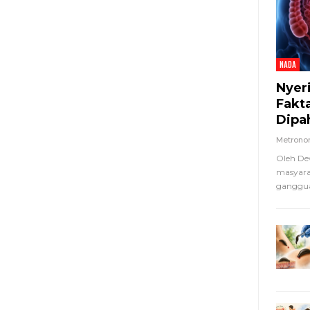
NADA
Nyer
Fakt
Dipa
Metron
Oleh De
masyara
ganggua