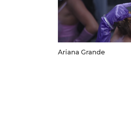
Wamen Koperasi RI,
ti Bandung Perkuat
Pemkot Siapkan 
Ariana Grande
Pembiayaan Koperasi
Tegalega Untuk Pro
Dan…
Briket RDF Bernilai
4 Agu 2026
6 Agu 2026