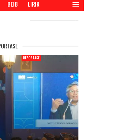
BEIB
LIRIK
CENT POSTS
PORTASE
REPORTASE
REPORTAS