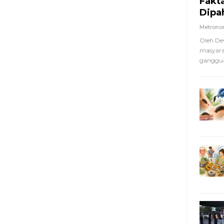
Fakt
Dipa
Metron
Oleh De
masyara
ganggua