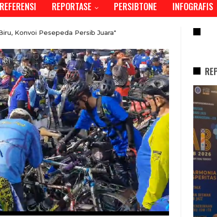
REFERENSI
REPORTASE
PERSIBTONE
INFOGRAFIS
RE
iru, Konvoi Pesepeda Persib Juara"
RE
REPORTASE
Tren Bergeser, Generasi