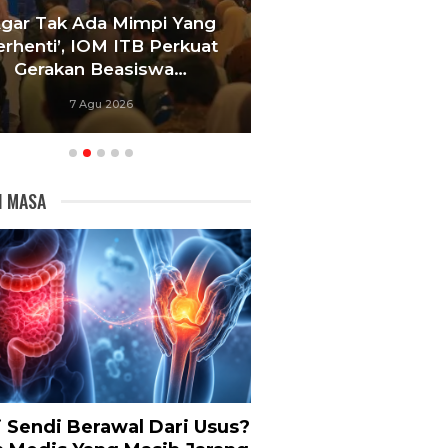
Agar Tak Ada Mimpi Yang
Satukan Siswa D
erhenti’, IOM ITB Perkuat
Sekolah, Pelati
Gerakan Beasiswa…
Bandung Foku
7 Agu 2026
6 Agu 20
I MASA
i Sendi Berawal Dari Usus?