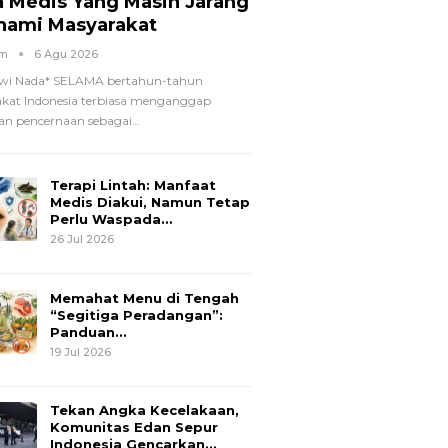
a Medis Yang Masih Jarang
hami Masyarakat
om
6 Agu 2026
wi Nada*
SELAMA bertahun-tahun
kat Indonesia terbiasa menganggap
n pencernaan sebagai
…
Terapi Lintah: Manfaat
Medis Diakui, Namun Tetap
Perlu Waspada…
26 Jul 2026
Memahat Menu di Tengah
“Segitiga Peradangan”:
Panduan…
19 Jul 2026
Tekan Angka Kecelakaan,
Komunitas Edan Sepur
Indonesia Gencarkan…