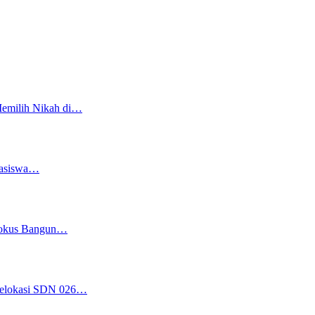
Memilih Nikah di…
easiswa…
 Fokus Bangun…
 Relokasi SDN 026…