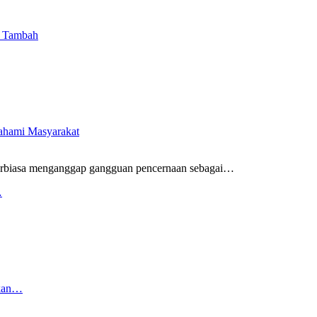
i Tambah
pahami Masyarakat
rbiasa menganggap gangguan pencernaan sebagai
…
…
rkan…