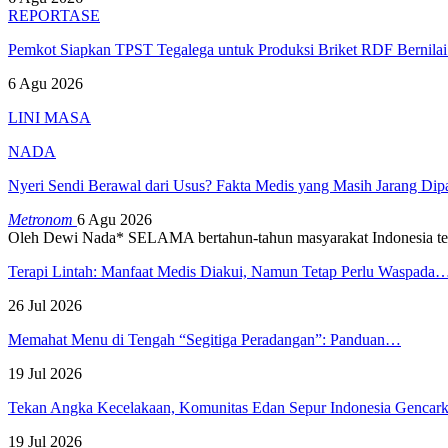
REPORTASE
Pemkot Siapkan TPST Tegalega untuk Produksi Briket RDF Bernila
6 Agu 2026
LINI MASA
NADA
Nyeri Sendi Berawal dari Usus? Fakta Medis yang Masih Jarang Di
Metronom
6 Agu 2026
Oleh Dewi Nada*
SELAMA bertahun-tahun masyarakat Indonesia te
Terapi Lintah: Manfaat Medis Diakui, Namun Tetap Perlu Waspada
26 Jul 2026
Memahat Menu di Tengah “Segitiga Peradangan”: Panduan…
19 Jul 2026
Tekan Angka Kecelakaan, Komunitas Edan Sepur Indonesia Genca
19 Jul 2026