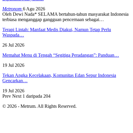
Metronom
6 Agu 2026
Oleh Dewi Nada*
SELAMA bertahun-tahun masyarakat Indonesia
terbiasa menganggap gangguan pencernaan sebagai
…
Terapi Lintah: Manfaat Medis Diakui, Namun Tetap Perlu
Waspada…
26 Jul 2026
Memahat Menu di Tengah “Segitiga Peradangan”: Panduan…
19 Jul 2026
Tekan Angka Kecelakaan, Komunitas Edan Sepur Indonesia
Gencarkan…
19 Jul 2026
Prev
Next
1 daripada 204
© 2026 - Metrum. All Rights Reserved.