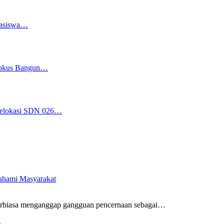
easiswa…
 Fokus Bangun…
 Relokasi SDN 026…
pahami Masyarakat
rbiasa menganggap gangguan pencernaan sebagai
…
…