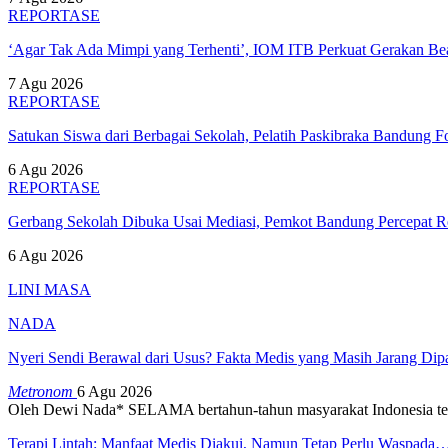
REPORTASE
‘Agar Tak Ada Mimpi yang Terhenti’, IOM ITB Perkuat Gerakan B
7 Agu 2026
REPORTASE
Satukan Siswa dari Berbagai Sekolah, Pelatih Paskibraka Bandung
6 Agu 2026
REPORTASE
Gerbang Sekolah Dibuka Usai Mediasi, Pemkot Bandung Percepat
6 Agu 2026
LINI MASA
NADA
Nyeri Sendi Berawal dari Usus? Fakta Medis yang Masih Jarang Di
Metronom
6 Agu 2026
Oleh Dewi Nada*
SELAMA bertahun-tahun masyarakat Indonesia te
Terapi Lintah: Manfaat Medis Diakui, Namun Tetap Perlu Waspada