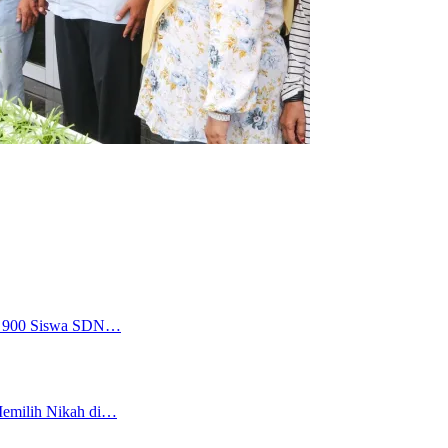
a, 900 Siswa SDN…
Memilih Nikah di…