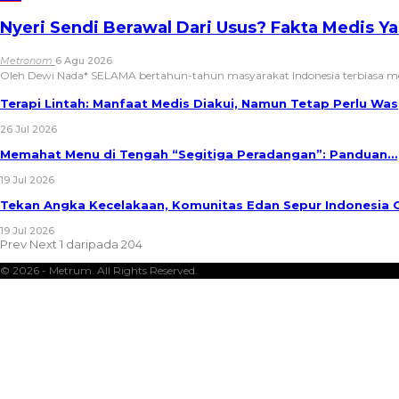
Nyeri Sendi Berawal Dari Usus? Fakta Medis Y
Metronom
6 Agu 2026
Oleh Dewi Nada*
SELAMA bertahun-tahun masyarakat Indonesia terbiasa 
Terapi Lintah: Manfaat Medis Diakui, Namun Tetap Perlu W
26 Jul 2026
Memahat Menu di Tengah “Segitiga Peradangan”: Panduan…
19 Jul 2026
Tekan Angka Kecelakaan, Komunitas Edan Sepur Indonesia
19 Jul 2026
Prev
Next
1 daripada 204
© 2026 - Metrum. All Rights Reserved.