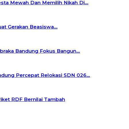
Pesta Mewah Dan Memilih Nikah Di…
kuat Gerakan Beasiswa…
skibraka Bandung Fokus Bangun…
andung Percepat Relokasi SDN 026…
iket RDF Bernilai Tambah