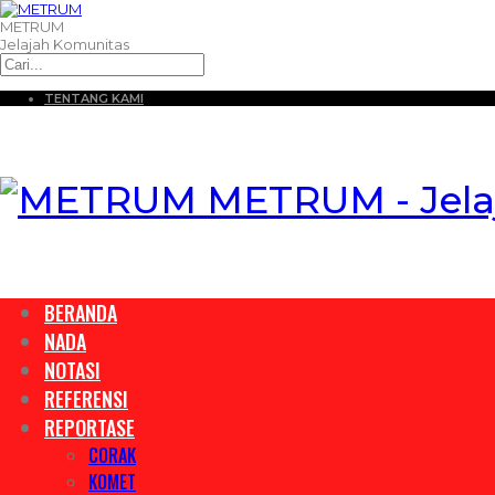
METRUM
Jelajah Komunitas
TENTANG KAMI
METRUM - Jela
BERANDA
NADA
NOTASI
REFERENSI
REPORTASE
CORAK
KOMET