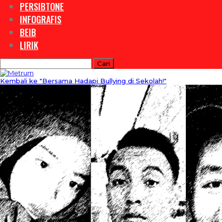
PERSIBTONE
INFOGRAFIS
BEIB
LIRIK
Kembali ke "Bersama Hadapi Bullying di Sekolah!"