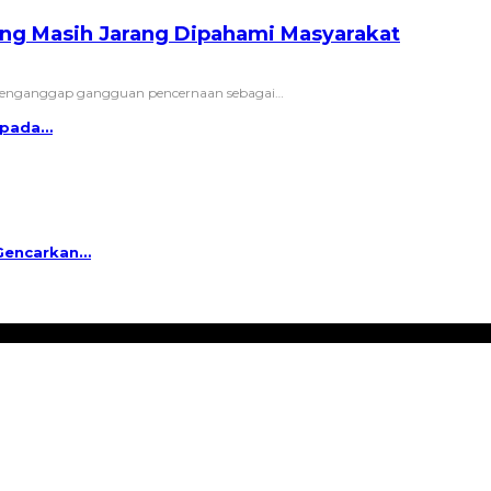
ang Masih Jarang Dipahami Masyarakat
menganggap gangguan pencernaan sebagai
…
aspada…
 Gencarkan…