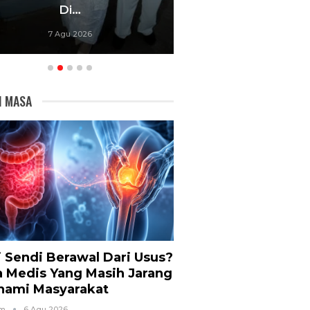
Di…
Gerakan Be
7 Agu 2026
7 Agu 20
I MASA
i Sendi Berawal Dari Usus?
a Medis Yang Masih Jarang
hami Masyarakat
om
6 Agu 2026