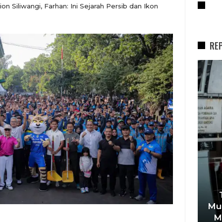
RE
n Siliwangi, Farhan: Ini Sejarah Persib dan Ikon
RE
REPORTASE
Usai
Farhan Tegaskan Pendidikan
Mud
ng
Anak Tak Boleh Jadi Korban
M