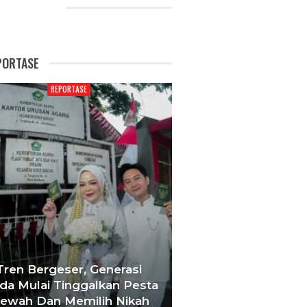
CENT POSTS
PORTASE
REPORTASE
REPORTAS
Tren Bergeser, Generasi
a Mulai Tinggalkan Pesta
‘Agar Tak Ada 
ewah Dan Memilih Nikah
Terhenti’, IOM 