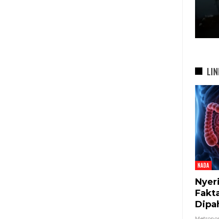
26…
Sengketa, 900 Siswa SDN…
7 Agu 2026
LIN
NADA
Nyer
Fakt
Dipa
Metron