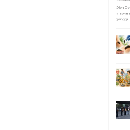
Oleh De
masyara
ganggua