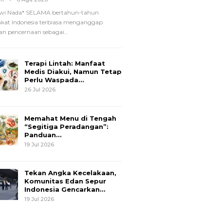
wi Nada*
SELAMA bertahun-tahun
kat Indonesia terbiasa menganggap
n pencernaan sebagai
…
Terapi Lintah: Manfaat
Medis Diakui, Namun Tetap
Perlu Waspada…
26 Jul 2026
Memahat Menu di Tengah
“Segitiga Peradangan”:
Panduan…
19 Jul 2026
Tekan Angka Kecelakaan,
Komunitas Edan Sepur
Indonesia Gencarkan…
19 Jul 2026