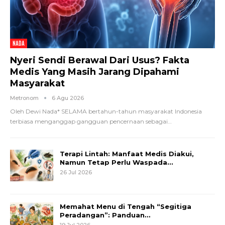
NADA
Nyeri Sendi Berawal Dari Usus? Fakta
Medis Yang Masih Jarang Dipahami
Masyarakat
Metronom
6 Agu 2026
Oleh Dewi Nada*
SELAMA bertahun-tahun masyarakat Indonesia
terbiasa menganggap gangguan pencernaan sebagai
…
Terapi Lintah: Manfaat Medis Diakui,
Namun Tetap Perlu Waspada…
26 Jul 2026
Memahat Menu di Tengah “Segitiga
Peradangan”: Panduan…
19 Jul 2026