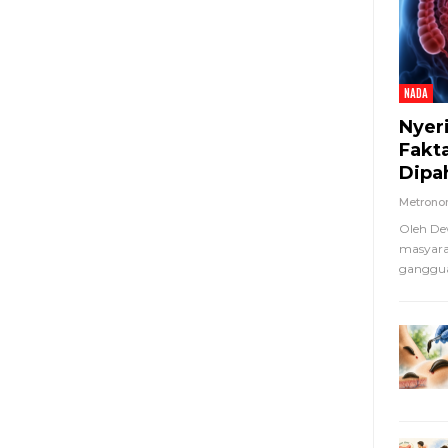
NADA
Nyer
Fakt
Dipa
Metron
Oleh De
masyara
ganggua