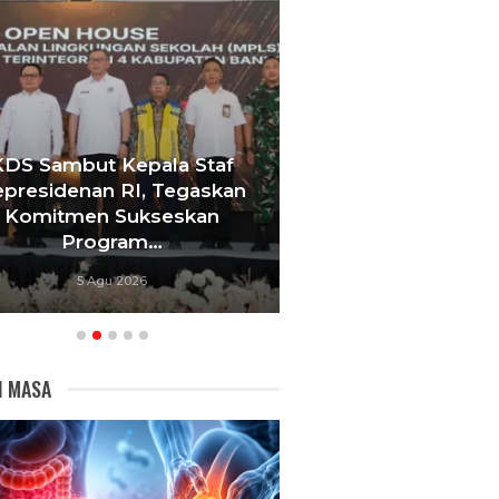
KDS Sambut Kepala Staf
Tebang 10 Pohon
presidenan RI, Tegaskan
Berujung Pe
Komitmen Sukseskan
Videotron,
Program…
Bandu
5 Agu 2026
5 Agu 20
I MASA