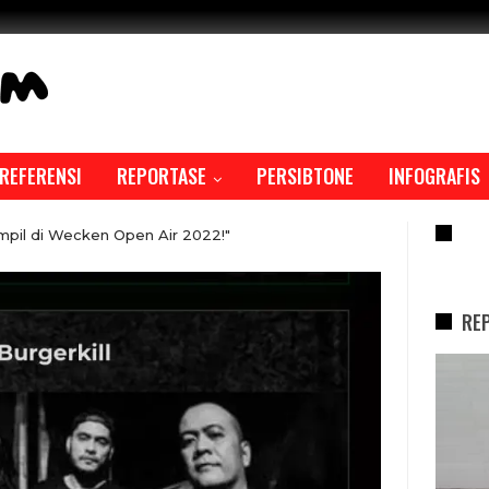
REFERENSI
REPORTASE
PERSIBTONE
INFOGRAFIS
RE
mpil di Wecken Open Air 2022!"
RE
REPORTASE