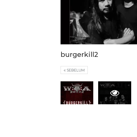
Temui Wamen Koperasi R
Bupati Bandung Perkua
burgerkill2
Skema Pembiayaan Koper
Dan…
SEBELUM
4 Agu 2026