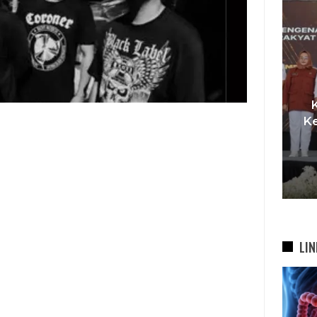
I,
t
Pemkot Siapkan TPST
Ke
asi
Tegalega Untuk Produksi
Briket RDF Bernilai Tambah
6 Agu 2026
LIN