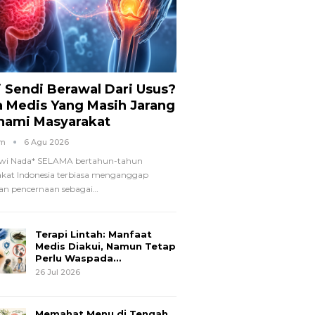
i Sendi Berawal Dari Usus?
a Medis Yang Masih Jarang
hami Masyarakat
om
6 Agu 2026
wi Nada*
SELAMA bertahun-tahun
kat Indonesia terbiasa menganggap
n pencernaan sebagai
…
Terapi Lintah: Manfaat
Medis Diakui, Namun Tetap
Perlu Waspada…
26 Jul 2026
Memahat Menu di Tengah