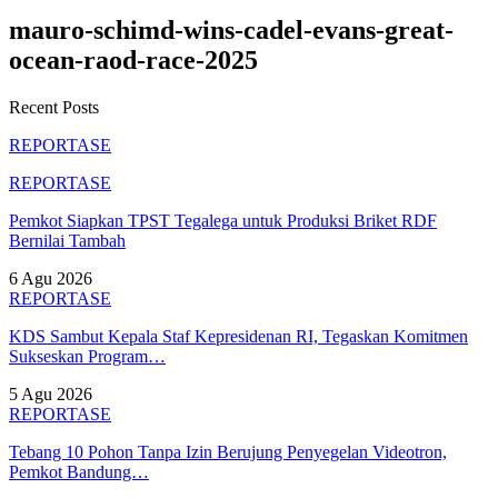
mauro-schimd-wins-cadel-evans-great-
ocean-raod-race-2025
Recent Posts
REPORTASE
REPORTASE
Pemkot Siapkan TPST Tegalega untuk Produksi Briket RDF
Bernilai Tambah
6 Agu 2026
REPORTASE
KDS Sambut Kepala Staf Kepresidenan RI, Tegaskan Komitmen
Sukseskan Program…
5 Agu 2026
REPORTASE
Tebang 10 Pohon Tanpa Izin Berujung Penyegelan Videotron,
Pemkot Bandung…