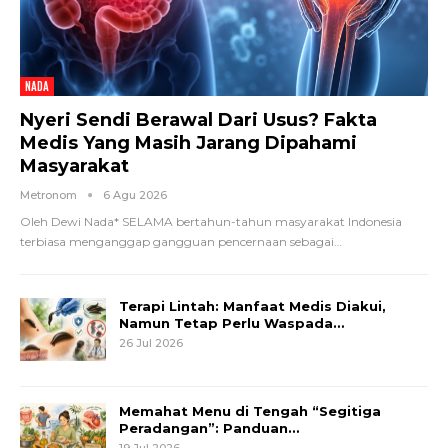
NADA
Nyeri Sendi Berawal Dari Usus? Fakta
Medis Yang Masih Jarang Dipahami
Masyarakat
Metronom
6 Agu 2026
Oleh Dewi Nada*
SELAMA bertahun-tahun masyarakat Indonesia
terbiasa menganggap gangguan pencernaan sebagai
…
Terapi Lintah: Manfaat Medis Diakui,
Namun Tetap Perlu Waspada…
26 Jul 2026
Memahat Menu di Tengah “Segitiga
Peradangan”: Panduan…
19 Jul 2026