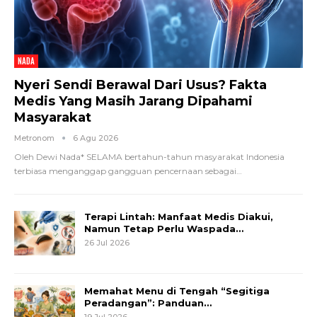
NADA
Nyeri Sendi Berawal Dari Usus? Fakta
Medis Yang Masih Jarang Dipahami
Masyarakat
Metronom
6 Agu 2026
Oleh Dewi Nada*
SELAMA bertahun-tahun masyarakat Indonesia
terbiasa menganggap gangguan pencernaan sebagai
…
Terapi Lintah: Manfaat Medis Diakui,
Namun Tetap Perlu Waspada…
26 Jul 2026
Memahat Menu di Tengah “Segitiga
Peradangan”: Panduan…
19 Jul 2026