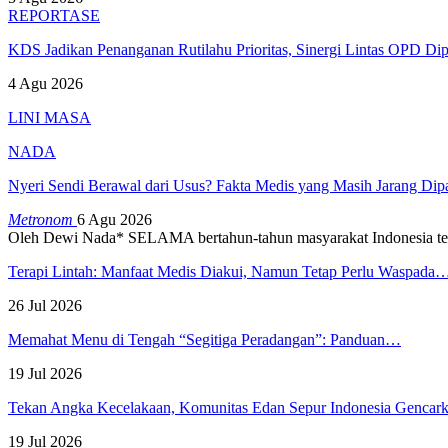
REPORTASE
KDS Jadikan Penanganan Rutilahu Prioritas, Sinergi Lintas OPD Dip
4 Agu 2026
LINI MASA
NADA
Nyeri Sendi Berawal dari Usus? Fakta Medis yang Masih Jarang Di
Metronom
6 Agu 2026
Oleh Dewi Nada*
SELAMA bertahun-tahun masyarakat Indonesia te
Terapi Lintah: Manfaat Medis Diakui, Namun Tetap Perlu Waspada
26 Jul 2026
Memahat Menu di Tengah “Segitiga Peradangan”: Panduan…
19 Jul 2026
Tekan Angka Kecelakaan, Komunitas Edan Sepur Indonesia Genca
19 Jul 2026