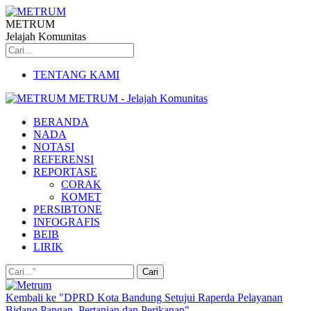
METRUM
Jelajah Komunitas
TENTANG KAMI
METRUM - Jelajah Komunitas
BERANDA
NADA
NOTASI
REFERENSI
REPORTASE
CORAK
KOMET
PERSIBTONE
INFOGRAFIS
BEIB
LIRIK
Kembali ke "DPRD Kota Bandung Setujui Raperda Pelayanan
Bidang Pangan, Pertanian dan Perikanan"