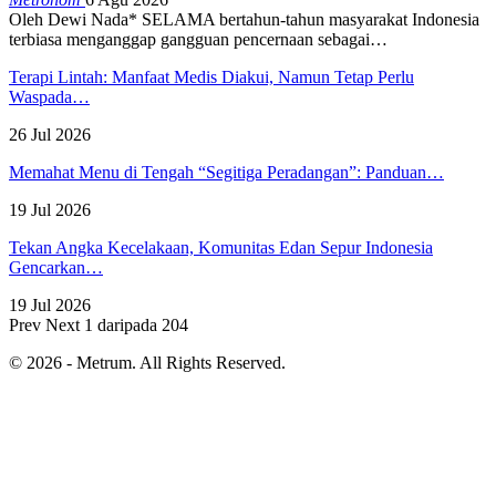
Oleh Dewi Nada*
SELAMA bertahun-tahun masyarakat Indonesia
terbiasa menganggap gangguan pencernaan sebagai
…
Terapi Lintah: Manfaat Medis Diakui, Namun Tetap Perlu
Waspada…
26 Jul 2026
Memahat Menu di Tengah “Segitiga Peradangan”: Panduan…
19 Jul 2026
Tekan Angka Kecelakaan, Komunitas Edan Sepur Indonesia
Gencarkan…
19 Jul 2026
Prev
Next
1 daripada 204
© 2026 - Metrum. All Rights Reserved.