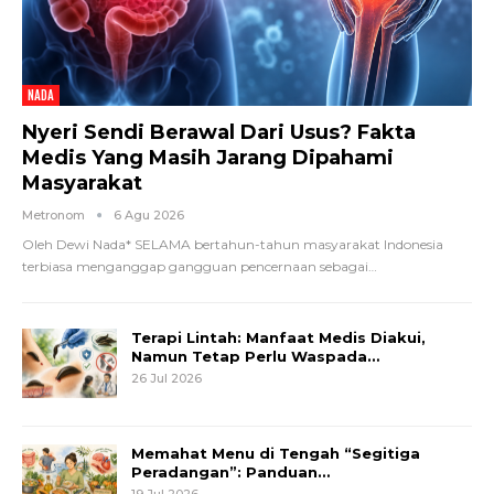
NADA
Nyeri Sendi Berawal Dari Usus? Fakta
Medis Yang Masih Jarang Dipahami
Masyarakat
Metronom
6 Agu 2026
Oleh Dewi Nada*
SELAMA bertahun-tahun masyarakat Indonesia
terbiasa menganggap gangguan pencernaan sebagai
…
Terapi Lintah: Manfaat Medis Diakui,
Namun Tetap Perlu Waspada…
26 Jul 2026
Memahat Menu di Tengah “Segitiga
Peradangan”: Panduan…
19 Jul 2026