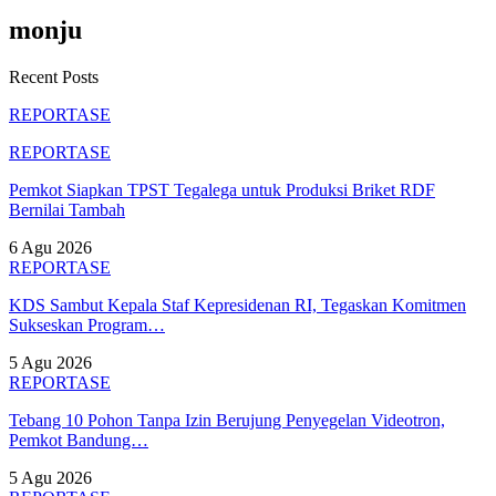
monju
Recent Posts
REPORTASE
REPORTASE
Pemkot Siapkan TPST Tegalega untuk Produksi Briket RDF
Bernilai Tambah
6 Agu 2026
REPORTASE
KDS Sambut Kepala Staf Kepresidenan RI, Tegaskan Komitmen
Sukseskan Program…
5 Agu 2026
REPORTASE
Tebang 10 Pohon Tanpa Izin Berujung Penyegelan Videotron,
Pemkot Bandung…
5 Agu 2026