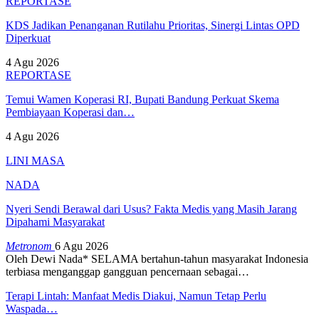
REPORTASE
KDS Jadikan Penanganan Rutilahu Prioritas, Sinergi Lintas OPD
Diperkuat
4 Agu 2026
REPORTASE
Temui Wamen Koperasi RI, Bupati Bandung Perkuat Skema
Pembiayaan Koperasi dan…
4 Agu 2026
LINI MASA
NADA
Nyeri Sendi Berawal dari Usus? Fakta Medis yang Masih Jarang
Dipahami Masyarakat
Metronom
6 Agu 2026
Oleh Dewi Nada*
SELAMA bertahun-tahun masyarakat Indonesia
terbiasa menganggap gangguan pencernaan sebagai
…
Terapi Lintah: Manfaat Medis Diakui, Namun Tetap Perlu
Waspada…