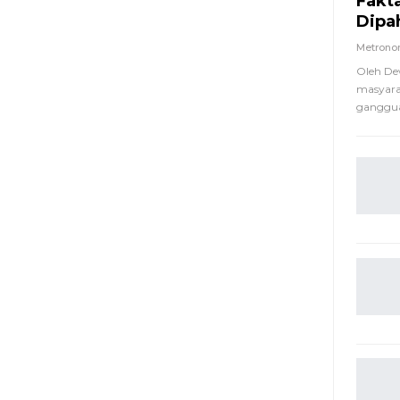
Fakt
Dipa
Metron
Oleh De
masyara
ganggua