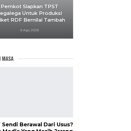
Pemkot Siapkan TPST
egalega Untuk Produksi
iket RDF Bernilai Tambah
6 Agu 2026
I MASA
i Sendi Berawal Dari Usus?