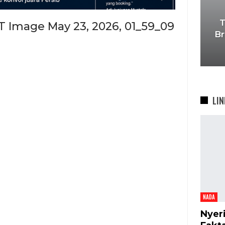
T
T Image May 23, 2026, 01_59_09
Br
LIN
NADA
Nyer