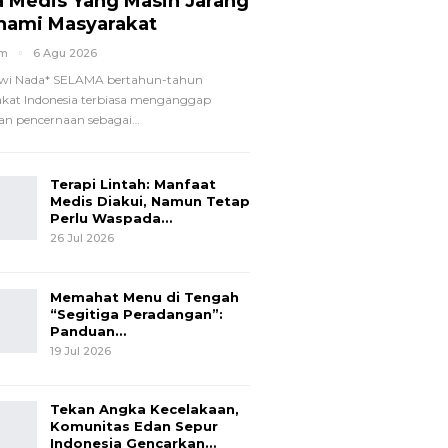
a Medis Yang Masih Jarang
hami Masyarakat
om
6 Agu 2026
wi Nada*
SELAMA bertahun-tahun
kat Indonesia terbiasa menganggap
n pencernaan sebagai
…
Terapi Lintah: Manfaat
Medis Diakui, Namun Tetap
Perlu Waspada…
26 Jul 2026
Memahat Menu di Tengah
“Segitiga Peradangan”:
Panduan…
19 Jul 2026
Tekan Angka Kecelakaan,
Komunitas Edan Sepur
Indonesia Gencarkan…