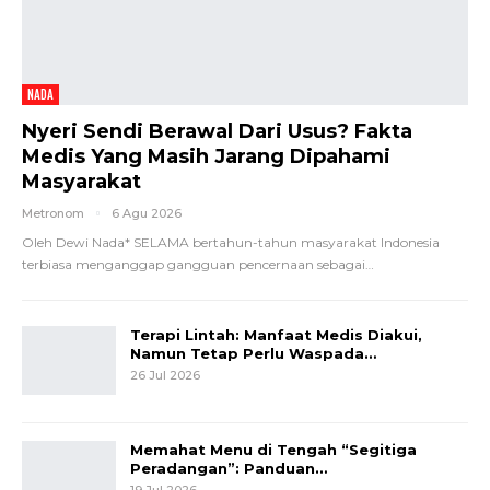
NADA
Nyeri Sendi Berawal Dari Usus? Fakta
Medis Yang Masih Jarang Dipahami
Masyarakat
Metronom
6 Agu 2026
Oleh Dewi Nada*
SELAMA bertahun-tahun masyarakat Indonesia
terbiasa menganggap gangguan pencernaan sebagai
…
Terapi Lintah: Manfaat Medis Diakui,
Namun Tetap Perlu Waspada…
26 Jul 2026
Memahat Menu di Tengah “Segitiga
Peradangan”: Panduan…
19 Jul 2026