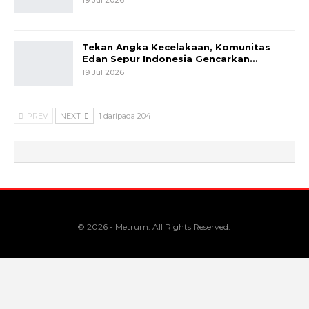
Tekan Angka Kecelakaan, Komunitas
Edan Sepur Indonesia Gencarkan…
19 Jul 2026
PREV
NEXT
1 daripada 204
© 2026 - Metrum. All Rights Reserved.