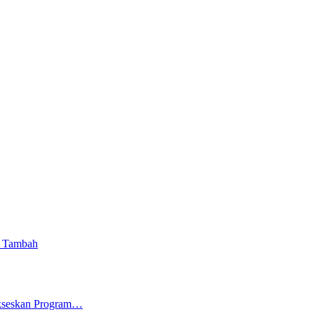
i Tambah
ukseskan Program…