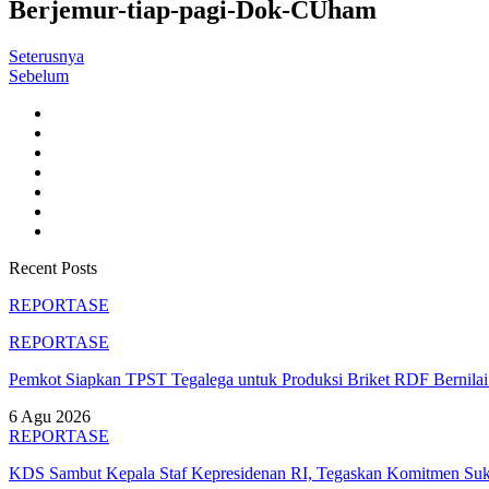
Berjemur-tiap-pagi-Dok-CUham
Seterusnya
Sebelum
Recent Posts
REPORTASE
REPORTASE
Pemkot Siapkan TPST Tegalega untuk Produksi Briket RDF Bernila
6 Agu 2026
REPORTASE
KDS Sambut Kepala Staf Kepresidenan RI, Tegaskan Komitmen S