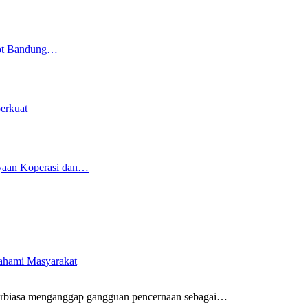
kot Bandung…
erkuat
yaan Koperasi dan…
pahami Masyarakat
rbiasa menganggap gangguan pencernaan sebagai
…