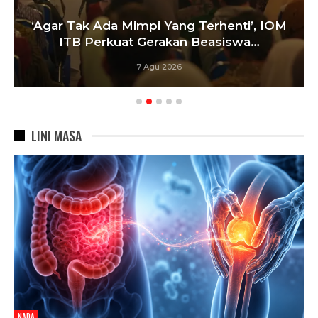
Satukan Siswa Dari Berbagai Seko
i’, IOM
Pelatih Paskibraka Bandung Fok
wa…
Bangun…
6 Agu 2026
LINI MASA
NADA