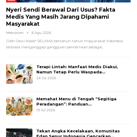
Nyeri Sendi Berawal Dari Usus? Fakta
Medis Yang Masih Jarang Dipahami
Masyarakat
Metronom
6 Agu 2026
Oleh Dewi Nada*
SELAMA bertahun-tahun masyarakat Indonesia
terbiasa menganggap gangguan pencernaan sebagai
…
Terapi Lintah: Manfaat Medis Diakui,
Namun Tetap Perlu Waspada…
26 Jul 2026
Memahat Menu di Tengah “Segitiga
Peradangan”: Panduan…
19 Jul 2026
Tekan Angka Kecelakaan, Komunitas
Edan Sepur Indonesia Gencarkan…