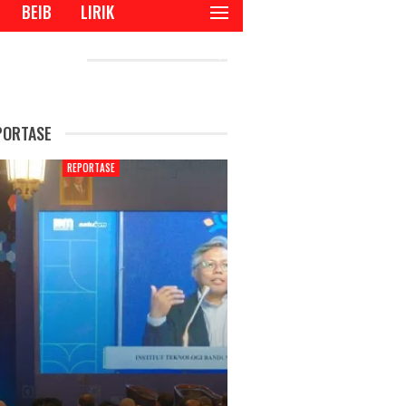
BEIB
LIRIK
CENT POSTS
PORTASE
REPORTASE
REPORTAS