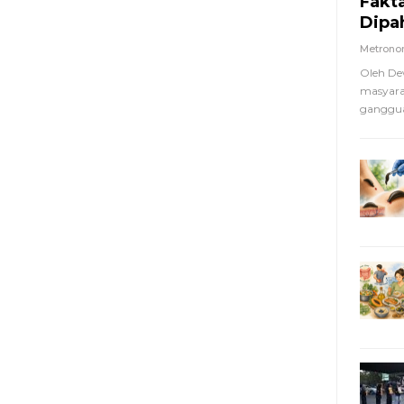
Fakt
Dipa
Metron
Oleh De
masyara
ganggua