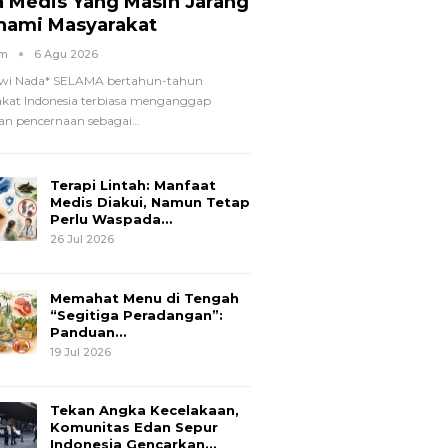
a Medis Yang Masih Jarang
hami Masyarakat
om
6 Agu 2026
wi Nada*
SELAMA bertahun-tahun
kat Indonesia terbiasa menganggap
n pencernaan sebagai
…
Terapi Lintah: Manfaat
Medis Diakui, Namun Tetap
Perlu Waspada…
26 Jul 2026
Memahat Menu di Tengah
“Segitiga Peradangan”:
Panduan…
19 Jul 2026
Tekan Angka Kecelakaan,
Komunitas Edan Sepur
Indonesia Gencarkan…