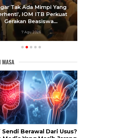
Agar Tak Ada Mimpi Yang
Satukan Siswa D
erhenti’, IOM ITB Perkuat
Sekolah, Pelati
Gerakan Beasiswa…
Bandung Foku
7 Agu 2026
6 Agu 20
I MASA
i Sendi Berawal Dari Usus?