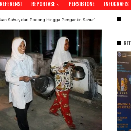
REFERENSI
REPORTASE
PERSIBTONE
INFOGRAFIS
RE
an Sahur, dari Pocong Hingga Pengantin Sahur"
RE
REPORTASE
Tren Bergeser, Generasi