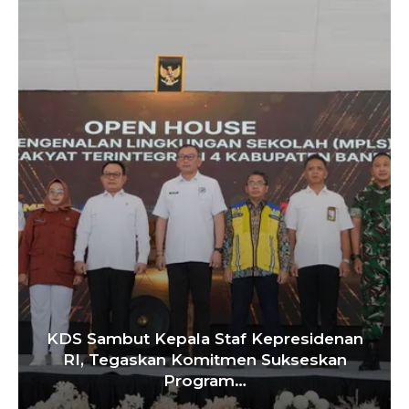
nan
Tebang 10 Pohon Tanpa Izin Berujun
an
Penyegelan Videotron, Pemkot
Bandung…