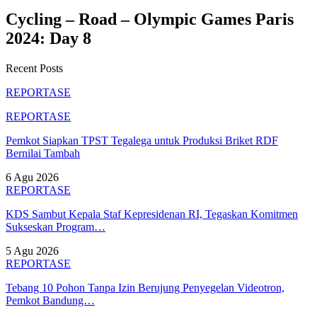
Cycling – Road – Olympic Games Paris
2024: Day 8
Recent Posts
REPORTASE
REPORTASE
Pemkot Siapkan TPST Tegalega untuk Produksi Briket RDF
Bernilai Tambah
6 Agu 2026
REPORTASE
KDS Sambut Kepala Staf Kepresidenan RI, Tegaskan Komitmen
Sukseskan Program…
5 Agu 2026
REPORTASE
Tebang 10 Pohon Tanpa Izin Berujung Penyegelan Videotron,
Pemkot Bandung…