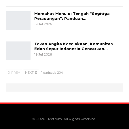
Memahat Menu di Tengah “Segitiga
Peradangan”: Panduan…
19 Jul 2026
Tekan Angka Kecelakaan, Komunitas
Edan Sepur Indonesia Gencarkan…
19 Jul 2026
PREV
NEXT
1 daripada 204
© 2026 - Metrum. All Rights Reserved.