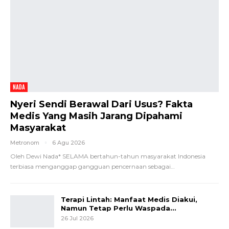
NADA
Nyeri Sendi Berawal Dari Usus? Fakta
Medis Yang Masih Jarang Dipahami
Masyarakat
Metronom
6 Agu 2026
Oleh Dewi Nada*
SELAMA bertahun-tahun masyarakat Indonesia
terbiasa menganggap gangguan pencernaan sebagai
…
Terapi Lintah: Manfaat Medis Diakui,
Namun Tetap Perlu Waspada…
26 Jul 2026