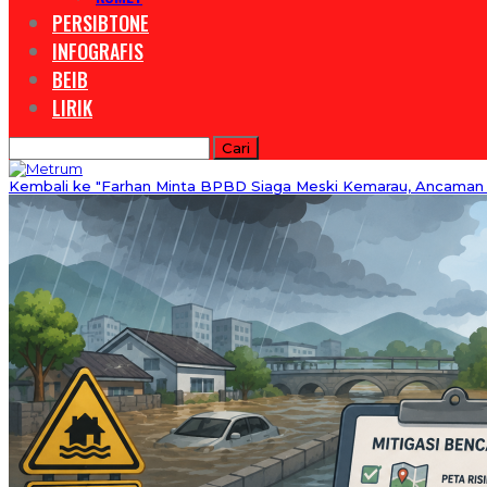
PERSIBTONE
INFOGRAFIS
BEIB
LIRIK
Kembali ke "Farhan Minta BPBD Siaga Meski Kemarau, Ancaman