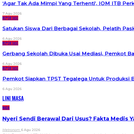
‘Agar Tak Ada Mimpi Yang Terhenti’, IOM ITB Pe
7 Agu 2026
REPORTASE
Satukan Siswa Dari Berbagai Sekolah, Pelatih P
6 Agu 2026
REPORTASE
Gerbang Sekolah Dibuka Usai Mediasi, Pemkot B
6 Agu 2026
REPORTASE
Pemkot Siapkan TPST Tegalega Untuk Produksi B
6 Agu 2026
LINI MASA
NADA
Nyeri Sendi Berawal Dari Usus? Fakta Medis 
Metronom
6 Agu 2026