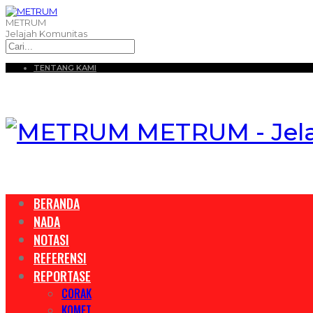
METRUM
Jelajah Komunitas
TENTANG KAMI
METRUM - Jel
BERANDA
NADA
NOTASI
REFERENSI
REPORTASE
CORAK
KOMET