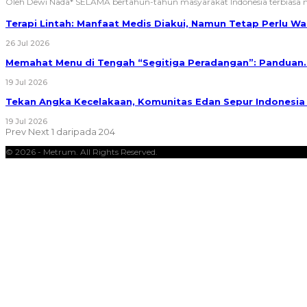
Oleh Dewi Nada*
SELAMA bertahun-tahun masyarakat Indonesia terbias
Terapi Lintah: Manfaat Medis Diakui, Namun Tetap Perlu 
26 Jul 2026
Memahat Menu di Tengah “Segitiga Peradangan”: Panduan
19 Jul 2026
Tekan Angka Kecelakaan, Komunitas Edan Sepur Indonesi
19 Jul 2026
Prev
Next
1 daripada 204
© 2026 - Metrum. All Rights Reserved.