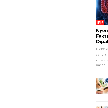
NADA
Nyer
Fakt
Dipa
Metron
Oleh De
masyara
ganggua