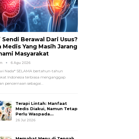
i Sendi Berawal Dari Usus?
a Medis Yang Masih Jarang
hami Masyarakat
om
6 Agu 2026
wi Nada*
SELAMA bertahun-tahun
kat Indonesia terbiasa menganggap
n pencernaan sebagai
…
Terapi Lintah: Manfaat
Medis Diakui, Namun Tetap
Perlu Waspada…
26 Jul 2026
Memahat Menu di Tengah