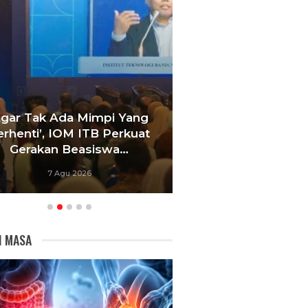
Agar Tak Ada Mimpi Yang
Satukan Siswa D
erhenti’, IOM ITB Perkuat
Sekolah, Pelati
Gerakan Beasiswa…
Bandung Foku
7 Agu 2026
6 Agu 20
I MASA