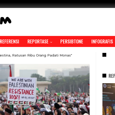
REFERENSI
REPORTASE
PERSIBTONE
INFOGRAFIS
RE
estina, Ratusan Ribu Orang Padati Monas"
RE
REPORTASE