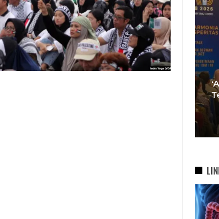
Tren Bergeser, Generasi
Muda Mulai Tinggalkan Pesta
‘
si
Mewah Dan Memilih Nikah
T
bah
Di…
7 Agu 2026
LIN