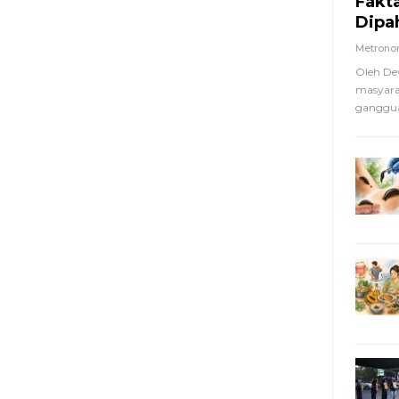
Fakt
Dipa
Metron
Oleh De
masyara
ganggua