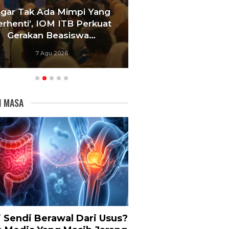
Agar Tak Ada Mimpi Yang
Satukan Siswa D
erhenti’, IOM ITB Perkuat
Sekolah, Pelati
Gerakan Beasiswa…
Bandung Foku
7 Agu 2026
6 Agu 20
I MASA
i Sendi Berawal Dari Usus?