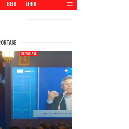
BEIB
LIRIK
CENT POSTS
PORTASE
REPORTASE
REPORTAS