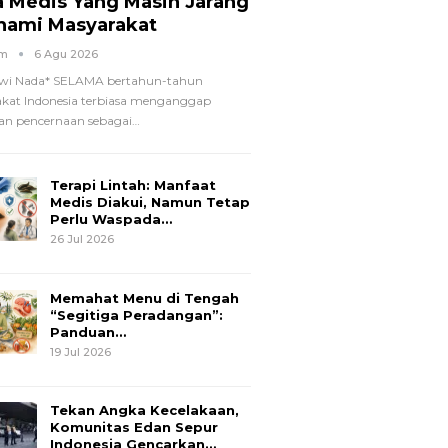
a Medis Yang Masih Jarang
hami Masyarakat
om
6 Agu 2026
wi Nada*
SELAMA bertahun-tahun
kat Indonesia terbiasa menganggap
n pencernaan sebagai
…
Terapi Lintah: Manfaat
Medis Diakui, Namun Tetap
Perlu Waspada…
26 Jul 2026
Memahat Menu di Tengah
“Segitiga Peradangan”:
Panduan…
19 Jul 2026
Tekan Angka Kecelakaan,
Komunitas Edan Sepur
Indonesia Gencarkan…