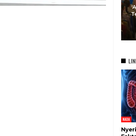
Muda Mulai Tinggalkan Pesta
‘
si
Mewah Dan Memilih Nikah
T
bah
Di…
7 Agu 2026
LIN
NADA
Nyer