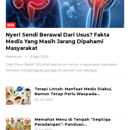
NADA
Nyeri Sendi Berawal Dari Usus? Fakta
Medis Yang Masih Jarang Dipahami
Masyarakat
Metronom
6 Agu 2026
Oleh Dewi Nada*
SELAMA bertahun-tahun masyarakat Indonesia
terbiasa menganggap gangguan pencernaan sebagai
…
Terapi Lintah: Manfaat Medis Diakui,
Namun Tetap Perlu Waspada…
26 Jul 2026
Memahat Menu di Tengah “Segitiga
Peradangan”: Panduan…
19 Jul 2026