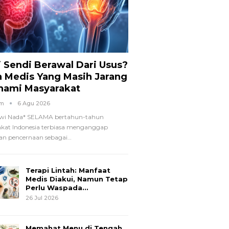
i Sendi Berawal Dari Usus?
a Medis Yang Masih Jarang
hami Masyarakat
om
6 Agu 2026
wi Nada*
SELAMA bertahun-tahun
kat Indonesia terbiasa menganggap
n pencernaan sebagai
…
Terapi Lintah: Manfaat
Medis Diakui, Namun Tetap
Perlu Waspada…
26 Jul 2026
Memahat Menu di Tengah