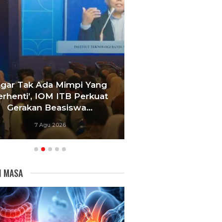
Agar Tak Ada Mimpi Yang
Satukan Siswa D
erhenti’, IOM ITB Perkuat
Sekolah, Pelati
Gerakan Beasiswa…
Bandung Foku
7 Agu 2026
6 Agu 20
I MASA