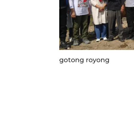
Pemkot Siapkan TPST
Tegalega Untuk Produk
gotong royong
Briket RDF Bernilai Tam
6 Agu 2026