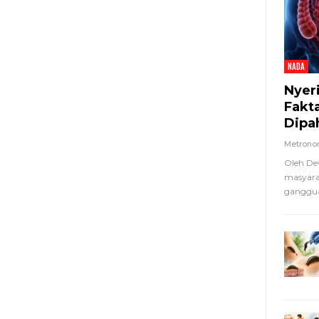
NADA
Nyer
Fakt
Dipa
Metron
Oleh De
masyara
ganggua