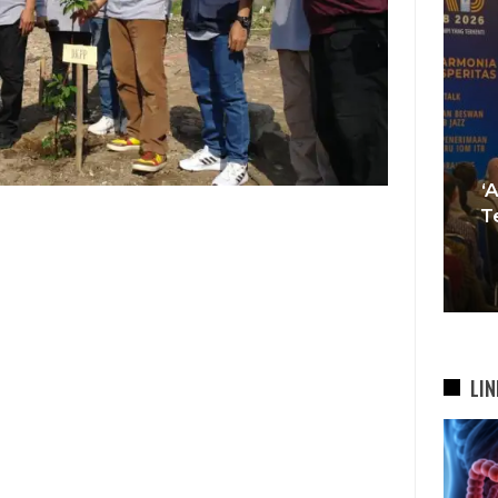
Tren Bergeser, Generasi
Muda Mulai Tinggalkan Pesta
‘
si
Mewah Dan Memilih Nikah
T
bah
Di…
7 Agu 2026
LIN