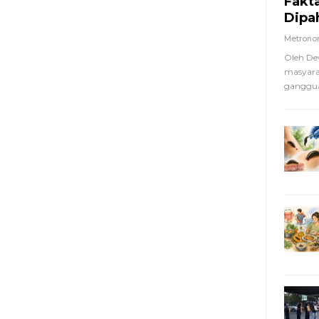
Fakt
Dipa
Metron
Oleh De
masyara
ganggua