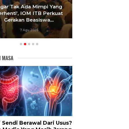
Agar Tak Ada Mimpi Yang
Satukan Siswa D
erhenti’, IOM ITB Perkuat
Sekolah, Pelati
Gerakan Beasiswa…
Bandung Foku
7 Agu 2026
6 Agu 20
I MASA
i Sendi Berawal Dari Usus?