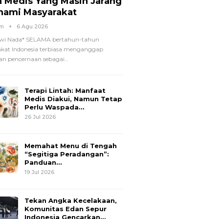
a Medis Yang Masih Jarang
hami Masyarakat
om
6 Agu 2026
wi Nada*
SELAMA bertahun-tahun
kat Indonesia terbiasa menganggap
n pencernaan sebagai
…
Terapi Lintah: Manfaat
Medis Diakui, Namun Tetap
Perlu Waspada…
26 Jul 2026
Memahat Menu di Tengah
“Segitiga Peradangan”:
Panduan…
19 Jul 2026
Tekan Angka Kecelakaan,
Komunitas Edan Sepur
Indonesia Gencarkan…