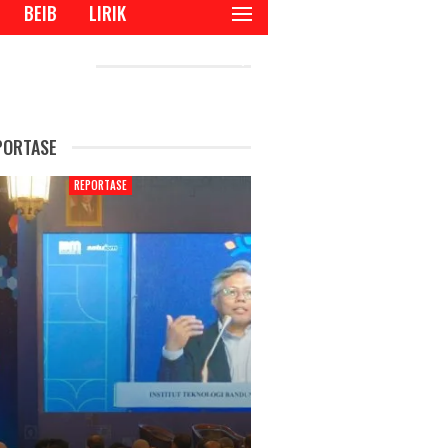
BEIB
LIRIK
CENT POSTS
PORTASE
REPORTASE
REPORTAS