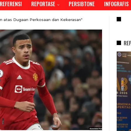
REFERENSI
REPORTASE
PERSIBTONE
INFOGRAFIS
RE
n atas Dugaan Perkosaan dan Kekerasan"
RE
REPORTASE
Tren Bergeser, Generasi