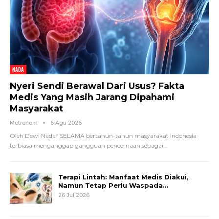
NADA
Nyeri Sendi Berawal Dari Usus? Fakta
Medis Yang Masih Jarang Dipahami
Masyarakat
Metronom
6 Agu 2026
Oleh Dewi Nada*
SELAMA bertahun-tahun masyarakat Indonesia
terbiasa menganggap gangguan pencernaan sebagai
…
Terapi Lintah: Manfaat Medis Diakui,
Namun Tetap Perlu Waspada…
26 Jul 2026