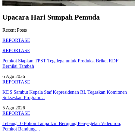
Upacara Hari Sumpah Pemuda
Recent Posts
REPORTASE
REPORTASE
Pemkot Siapkan TPST Tegalega untuk Produksi Briket RDF
Bernilai Tambah
6 Agu 2026
REPORTASE
KDS Sambut Kepala Staf Kepresidenan RI, Tegaskan Komitmen
Sukseskan Program…
5 Agu 2026
REPORTASE
Tebang 10 Pohon Tanpa Izin Berujung Penyegelan Videotron,
Pemkot Bandung…