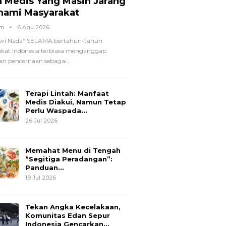
a Medis Yang Masih Jarang
hami Masyarakat
om
6 Agu 2026
wi Nada*
SELAMA bertahun-tahun
kat Indonesia terbiasa menganggap
n pencernaan sebagai
…
Terapi Lintah: Manfaat
Medis Diakui, Namun Tetap
Perlu Waspada…
26 Jul 2026
Memahat Menu di Tengah
“Segitiga Peradangan”:
Panduan…
19 Jul 2026
Tekan Angka Kecelakaan,
Komunitas Edan Sepur
Indonesia Gencarkan…