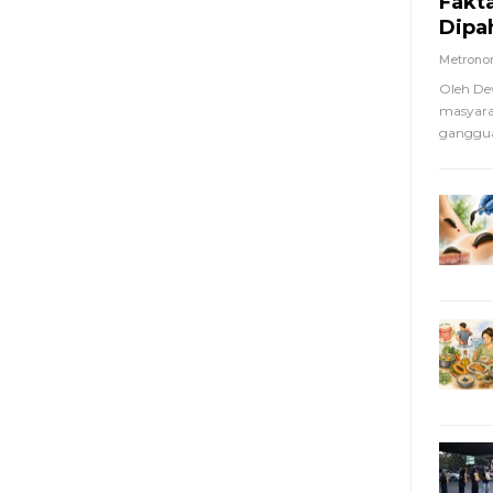
Fakt
Dipa
Metron
Oleh De
masyara
ganggua