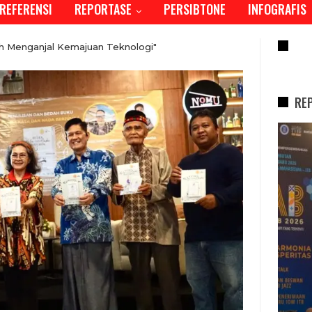
REFERENSI
REPORTASE
PERSIBTONE
INFOGRAFIS
RE
 Menganjal Kemajuan Teknologi"
RE
REPORTASE
Tren Bergeser, Generasi