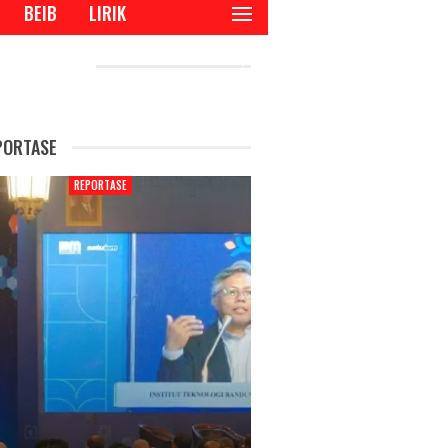
BEIB
LIRIK
CENT POSTS
PORTASE
REPORTASE
REPORTAS