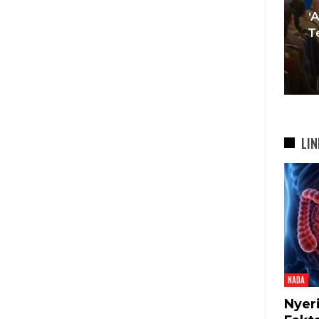
Muda Mulai Tinggalkan Pesta
‘
si
Mewah Dan Memilih Nikah
T
bah
Di…
7 Agu 2026
LIN
NADA
Nyer