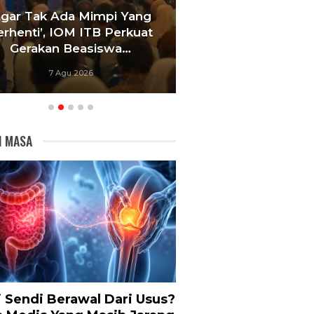
Agar Tak Ada Mimpi Yang
Satukan Siswa D
erhenti’, IOM ITB Perkuat
Sekolah, Pelati
Gerakan Beasiswa…
Bandung Foku
7 Agu 2026
6 Agu 20
I MASA
i Sendi Berawal Dari Usus?