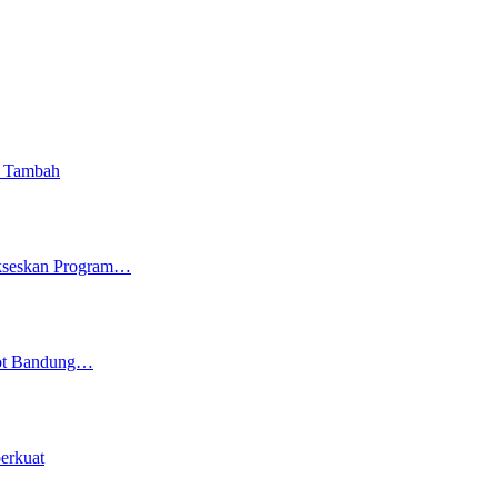
i Tambah
ukseskan Program…
kot Bandung…
erkuat