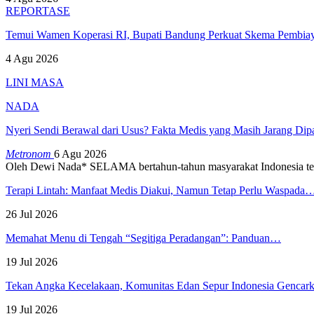
REPORTASE
Temui Wamen Koperasi RI, Bupati Bandung Perkuat Skema Pembia
4 Agu 2026
LINI MASA
NADA
Nyeri Sendi Berawal dari Usus? Fakta Medis yang Masih Jarang Di
Metronom
6 Agu 2026
Oleh Dewi Nada*
SELAMA bertahun-tahun masyarakat Indonesia te
Terapi Lintah: Manfaat Medis Diakui, Namun Tetap Perlu Waspada
26 Jul 2026
Memahat Menu di Tengah “Segitiga Peradangan”: Panduan…
19 Jul 2026
Tekan Angka Kecelakaan, Komunitas Edan Sepur Indonesia Genca
19 Jul 2026