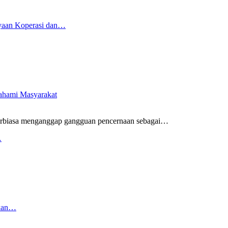
yaan Koperasi dan…
pahami Masyarakat
rbiasa menganggap gangguan pencernaan sebagai
…
…
rkan…