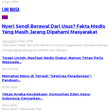
6 Agu 2026
LINI MASA
NADA
Nyeri Sendi Berawal Dari Usus? Fakta Medis
Yang Masih Jarang Dipahami Masyarakat
Metronom
6 Agu 2026
Oleh Dewi Nada*
SELAMA bertahun-tahun masyarakat Indonesia terbiasa
menganggap gangguan pencernaan sebagai
…
Terapi Lintah: Manfaat Medis Diakui, Namun Tetap Perlu
Waspada…
26 Jul 2026
Memahat Menu di Tengah “Segitiga Peradangan”:
Panduan…
19 Jul 2026
Tekan Angka Kecelakaan, Komunitas Edan Sepur
Indonesia Gencarkan…
19 Jul 2026
Prev
Next
1 daripada 204