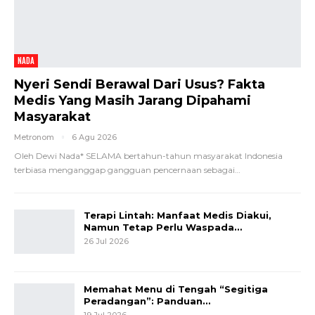
NADA
Nyeri Sendi Berawal Dari Usus? Fakta
Medis Yang Masih Jarang Dipahami
Masyarakat
Metronom
6 Agu 2026
Oleh Dewi Nada*
SELAMA bertahun-tahun masyarakat Indonesia
terbiasa menganggap gangguan pencernaan sebagai
…
Terapi Lintah: Manfaat Medis Diakui,
Namun Tetap Perlu Waspada…
26 Jul 2026
Memahat Menu di Tengah “Segitiga
Peradangan”: Panduan…
19 Jul 2026