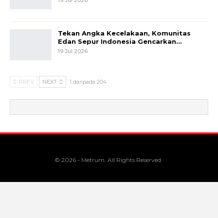
Tekan Angka Kecelakaan, Komunitas
Edan Sepur Indonesia Gencarkan…
19 Jul 2026
PREV
NEXT
1 daripada 204
© 2026 - Metrum. All Rights Reserved.