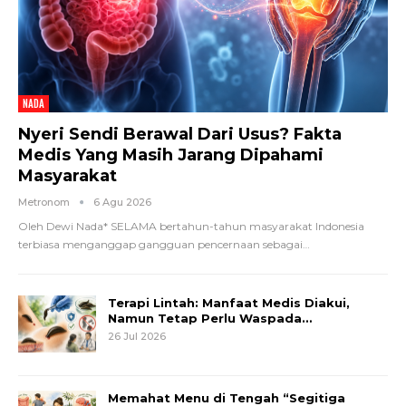
NADA
Nyeri Sendi Berawal Dari Usus? Fakta
Medis Yang Masih Jarang Dipahami
Masyarakat
Metronom
6 Agu 2026
Oleh Dewi Nada*
SELAMA bertahun-tahun masyarakat Indonesia
terbiasa menganggap gangguan pencernaan sebagai
…
Terapi Lintah: Manfaat Medis Diakui,
Namun Tetap Perlu Waspada…
26 Jul 2026
Memahat Menu di Tengah “Segitiga