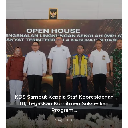
denan
Tebang 10 Pohon Tanpa Izin Beruj
kan
Penyegelan Videotron, Pemkot
Bandung…
5 Agu 2026