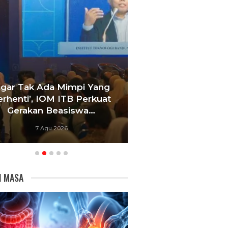
Agar Tak Ada Mimpi Yang
Satukan Siswa D
erhenti’, IOM ITB Perkuat
Sekolah, Pelati
Gerakan Beasiswa…
Bandung Foku
7 Agu 2026
6 Agu 20
I MASA