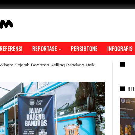
REFERENSI
REPORTASE
PERSIBTONE
INFOGRAFIS
RE
 Wisata Sejarah Bobotoh Keliling Bandung Naik
RE
REPORTASE