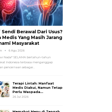
i Sendi Berawal Dari Usus?
a Medis Yang Masih Jarang
hami Masyarakat
om
6 Agu 2026
wi Nada*
SELAMA bertahun-tahun
kat Indonesia terbiasa menganggap
n pencernaan sebagai
…
Terapi Lintah: Manfaat
Medis Diakui, Namun Tetap
Perlu Waspada…
26 Jul 2026
Memahat Menu di Tengah