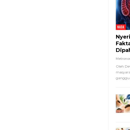
NADA
Nyer
Fakt
Dipa
Metron
Oleh De
masyara
ganggua