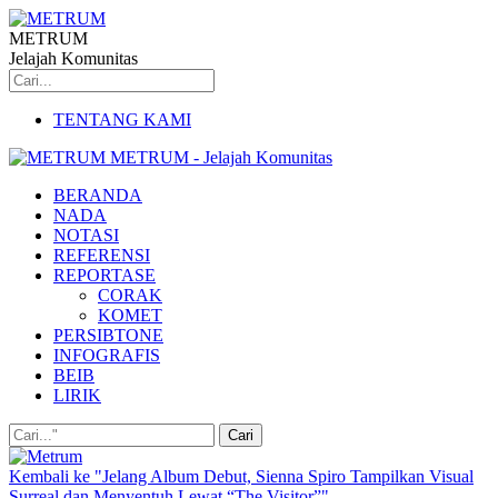
METRUM
Jelajah Komunitas
TENTANG KAMI
METRUM - Jelajah Komunitas
BERANDA
NADA
NOTASI
REFERENSI
REPORTASE
CORAK
KOMET
PERSIBTONE
INFOGRAFIS
BEIB
LIRIK
Kembali ke "Jelang Album Debut, Sienna Spiro Tampilkan Visual
Surreal dan Menyentuh Lewat “The Visitor”"